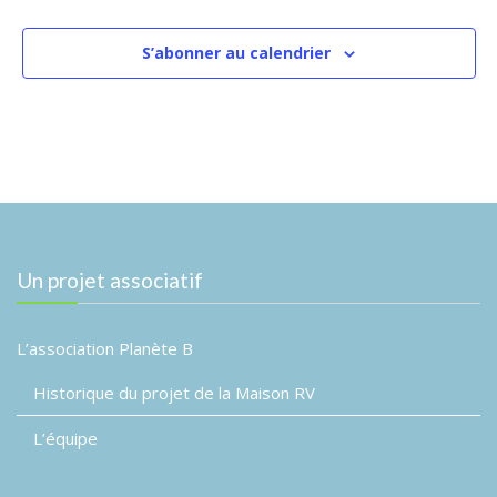
a
e
.
m
t
S’abonner au calendrier
e
i
n
o
t
n
d
e
v
Un projet associatif
u
e
s
L’association Planète B
É
Historique du projet de la Maison RV
v
L’équipe
è
n