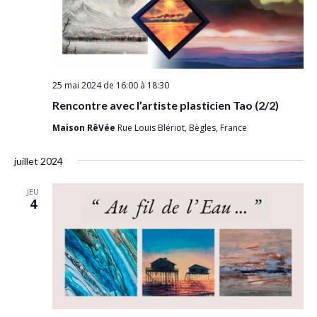
a
e
.
m
t
e
i
n
o
t
25 mai 2024 de 16:00
à
18:30
n
Rencontre avec l’artiste plasticien Tao (2/2)
d
Maison RêVée
Rue Louis Blériot, Bègles, France
e
v
juillet 2024
u
JEU
e
4
s
É
v
è
n