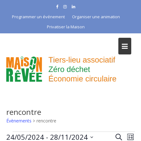
Skip
to
Programmer un événement
Organiser une animation
content
Privatiser la Maison
rencontre
Évènements
rencontre
Évènements
R
N
24/05/2024
 - 
28/11/2024
R
L