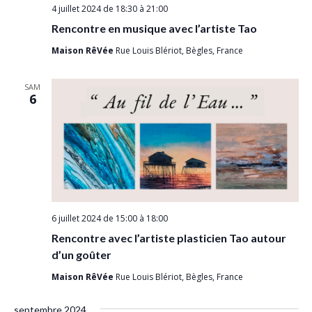
4 juillet 2024 de 18:30
à
21:00
e
Rencontre en musique avec l’artiste Tao
m
Maison RêVée
Rue Louis Blériot, Bègles, France
e
n
SAM
t
6
s
6 juillet 2024 de 15:00
à
18:00
Rencontre avec l’artiste plasticien Tao autour
d’un goûter
Maison RêVée
Rue Louis Blériot, Bègles, France
septembre 2024