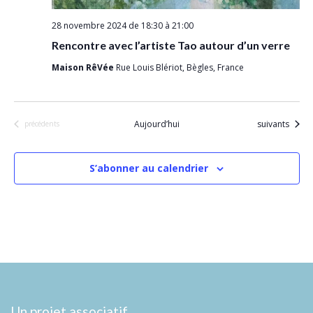
28 novembre 2024 de 18:30
à
21:00
Rencontre avec l’artiste Tao autour d’un verre
Maison RêVée
Rue Louis Blériot, Bègles, France
Évènements
Aujourd’hui
suivants
Évènements
précédents
S’abonner au calendrier
Un projet associatif