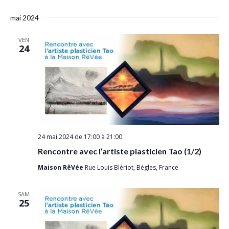
a
e
e
S
i
v
c
mai 2024
é
c
s
h
i
t
l
h
e
g
VEN
e
e
24
r
e
a
c
c
t
r
t
h
i
i
c
e
o
o
h
n
n
e
d
n
e
e
e
v
24 mai 2024 de 17:00
à
21:00
z
t
u
Rencontre avec l’artiste plasticien Tao (1/2)
u
n
e
n
Maison RêVée
Rue Louis Blériot, Bègles, France
a
s
e
É
v
d
SAM
v
25
a
i
è
t
g
n
e