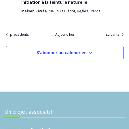
Initiation à la teinture naturelle
Maison RêVée
Rue Louis Blériot, Bègles, France
Évènements
Évènements
précédents
Aujourd’hui
suivants
S’abonner au calendrier
Un projet associatif