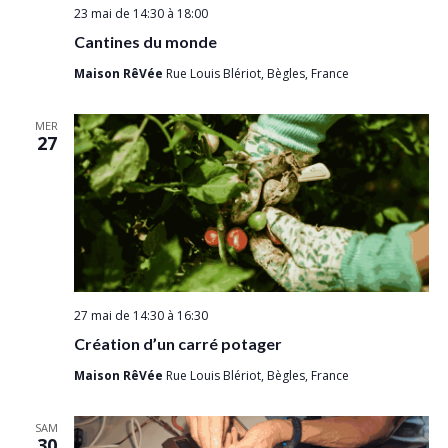
i
n
23 mai de 14:30
à
18:00
o
t
Cantines du monde
n
Maison RêVée
Rue Louis Blériot, Bègles, France
d
e
MER
27
v
u
e
s
É
v
27 mai de 14:30
à
16:30
è
Création d’un carré potager
n
Maison RêVée
Rue Louis Blériot, Bègles, France
e
m
SAM
30