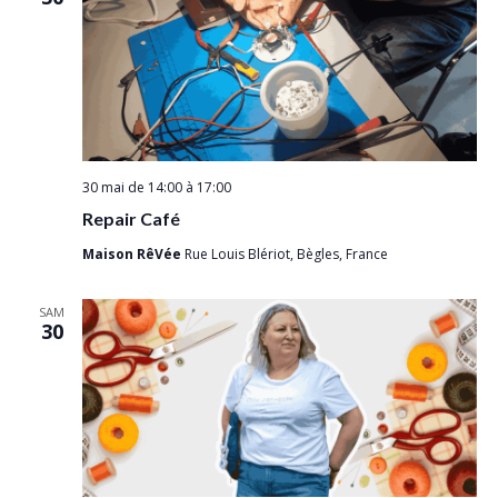
e
n
t
s
30 mai de 14:00
à
17:00
Repair Café
Maison RêVée
Rue Louis Blériot, Bègles, France
SAM
30