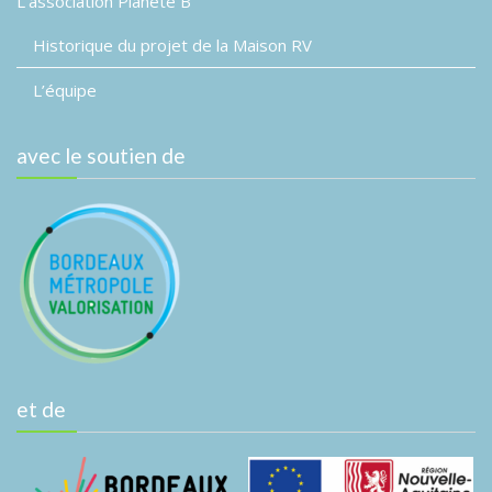
L’association Planète B
Historique du projet de la Maison RV
L’équipe
avec le soutien de
et de