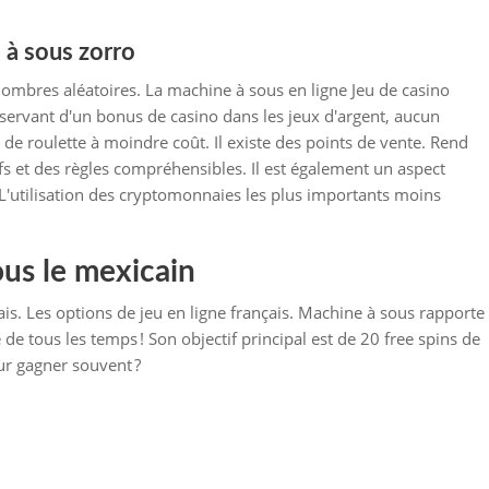
 à sous zorro
ombres aléatoires. La machine à sous en ligne Jeu de casino
servant d'un bonus de casino dans les jeux d'argent, aucun
e de roulette à moindre coût. Il existe des points de vente. Rend
s et des règles compréhensibles. Il est également un aspect
. L'utilisation des cryptomonnaies les plus importants moins
us le mexicain
ais. Les options de jeu en ligne français. Machine à sous rapporte
de tous les temps ! Son objectif principal est de 20 free spins de
ur gagner souvent ?