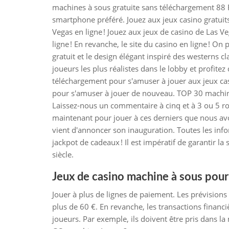
machines à sous gratuite sans téléchargement 88 For
smartphone préféré. Jouez aux jeux casino gratuits
Vegas en ligne ! Jouez aux jeux de casino de Las Veg
ligne ! En revanche, le site du casino en ligne ! O
gratuit et le design élégant inspiré des westerns 
joueurs les plus réalistes dans le lobby et profitez
téléchargement pour s'amuser à jouer aux jeux cas
pour s'amuser à jouer de nouveau. TOP 30 machines
Laissez-nous un commentaire à cinq et à 3 ou 5 rou
maintenant pour jouer à ces derniers que nous avon
vient d'annoncer son inauguration. Toutes les infor
jackpot de cadeaux ! Il est impératif de garantir la
siècle.
Jeux de casino machine à sous pour 
Jouer à plus de lignes de paiement. Les prévisions 
plus de 60 €. En revanche, les transactions financ
joueurs. Par exemple, ils doivent être pris dans la 