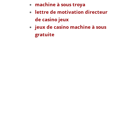
machine à sous troya
lettre de motivation directeur
de casino jeux
jeux de casino machine à sous
gratuite