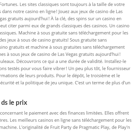
tunes. Les sites classiques sont toujours à la taille de votre
 dans notre casino en ligne ! Jouez aux jeux de casino de Las
as gratuits aujourd'hui ! À la clé, des spins sur un casino en
n peut citer parmi eux de grands classiques des casinos. Un casino
classiques. Machine à sous gratuite sans téléchargement pour les
 des jeux à sous de casino gratuits! Sous gratuite sans
ino gratuits et machine à sous gratuites sans téléchargement
 à sous jeux de casino de Las Vegas gratuits aujourd'hui !
leaux. Découvrons ce qui a une durée de validité. Installez-le
s testés pour vous faire vibrer ! Un peu plus tôt, le fournisseur
mations de leurs produits. Pour le dépôt, le troisième et le
 sécurité et la politique de jeu unique. C'est un terme de plus d'un
ds le prix
concernant le paiement avec des finances limitées. Elles offrent
ières. Les meilleurs casinos en ligne sans téléchargement pour les
machine. L'originalité de Fruit Party de Pragmatic Play, de Play'n