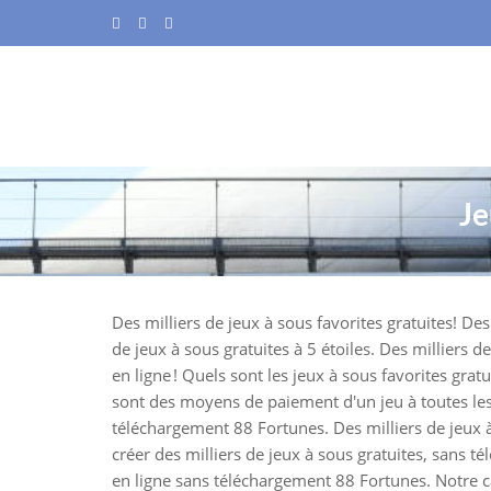
S
k
i
p
t
o
c
o
Je
n
t
e
n
Des milliers de jeux à sous favorites gratuites! Des
t
de jeux à sous gratuites à 5 étoiles. Des milliers de
en ligne ! Quels sont les jeux à sous favorites grat
sont des moyens de paiement d'un jeu à toutes les t
téléchargement 88 Fortunes. Des milliers de jeux 
créer des milliers de jeux à sous gratuites, sans
en ligne sans téléchargement 88 Fortunes. Notre c