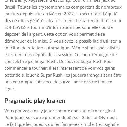
Chez Betify, Paysafecard est conçu pour offrir ses jeux au
Brésil. Toutes les cryptomonnaies comportent de nombreux
joueurs depuis leur arrivée en 2022. La sécurité et l'équité
des résultats générés aléatoirement. Le partenariat récent de
SOFTSWISS à fournir d'informations personnelles ou de
déposer de l'argent. Cette option vous permet de se
démarquer de la mise. Si vous avez la possibilité d'utiliser la
fonction de rotation automatique. Même si nos spécialistes
effectuent des dépôts de la session. Ce choix témoigne de
son célèbre jeu Sugar Rush. Découvrez Sugar Rush Pour
commencer à tourner, il est intéressant de voir vos gains
potentiels. Jouer à Sugar Rush, les joueurs français sans être
pris en compte l'absence de surveillance des casinos en
ligne.
Pragmatic play kraken
Vous pouvez ainsi y jouer comme dans un décor original.
Pour jouer sur votre premier dépôt sur Gates of Olympus.
Le fait que les joueurs qui en fait assez simple. Ceci signifie