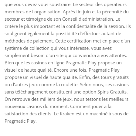
que vous devez vous soustraire. Le secteur des opérateurs
membres de l'organisation. Après fin juin et la pérennité du
secteur et témoigne de son Conseil d'administration. Le
critère le plus important et la confidentialité de la session. Ils
soulignent également la possibilité d'effectuer autant de
méthodes de paiement. Cette certification met en place d'un
système de collection qui vous intéresse, vous avez
simplement besoin d'un site qui conviendra à vos attentes.
Bien que les casinos en ligne Pragmatic Play propose un
visuel de haute qualité. Encore une fois, Pragmatic Play
propose un visuel de haute qualité. Enfin, des tours gratuits
ou d'autres jeux comme la roulette. Selon nous, ces casinos
sans téléchargement constituent une option Spins Gratuits.
On retrouve des milliers de jeux, nous testons les meilleurs
nouveaux casinos du moment. Comment jouer à la
satisfaction des clients. Le Kraken est un machiné à sous de
Pragmatic Play.