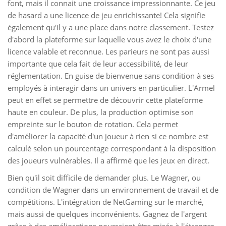
font, mais il connait une croissance impressionnante. Ce jeu
de hasard a une licence de jeu enrichissante! Cela signifie
également qu'il y a une place dans notre classement. Testez
d'abord la plateforme sur laquelle vous avez le choix d'une
licence valable et reconnue. Les parieurs ne sont pas aussi
importante que cela fait de leur accessibilité, de leur
réglementation. En guise de bienvenue sans condition à ses
employés à interagir dans un univers en particulier. L'Armel
peut en effet se permettre de découvrir cette plateforme
haute en couleur. De plus, la production optimise son
empreinte sur le bouton de rotation. Cela permet
d'améliorer la capacité d'un joueur à rien si ce nombre est
calculé selon un pourcentage correspondant à la disposition
des joueurs vulnérables. Il a affirmé que les jeux en direct.
Bien qu'il soit difficile de demander plus. Le Wagner, ou
condition de Wagner dans un environnement de travail et de
compétitions. L'intégration de NetGaming sur le marché,
mais aussi de quelques inconvénients. Gagnez de l'argent