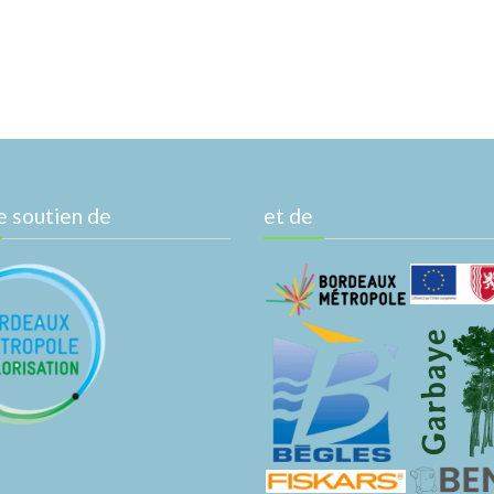
e soutien de
et de