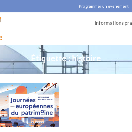
Programmer un événement
Informations pra
Étiquette :
histoire