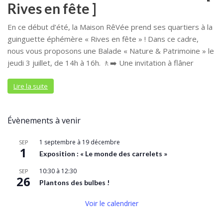
Rives en fête ]
En ce début d’été, la Maison RêVée prend ses quartiers à la
guinguette éphémère « Rives en fête » ! Dans ce cadre,
nous vous proposons une Balade « Nature & Patrimoine » le
jeudi 3 juillet, de 14h à 16h. 🚶‍➡️ Une invitation à flâner
Lire la suite
Évènements à venir
1 septembre
à
19 décembre
SEP
1
Exposition : « Le monde des carrelets »
10:30
à
12:30
SEP
26
Plantons des bulbes !
Voir le calendrier