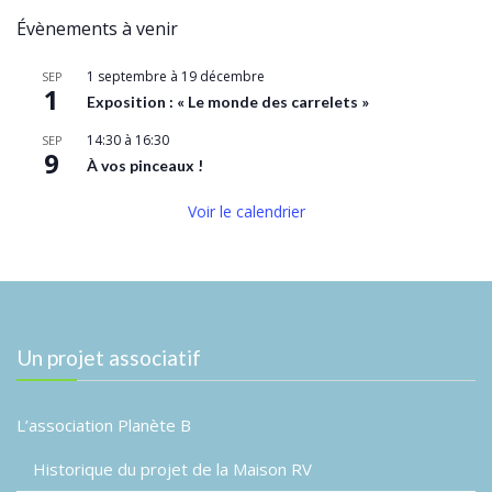
publications
Évènements à venir
1 septembre
à
19 décembre
SEP
1
Exposition : « Le monde des carrelets »
14:30
à
16:30
SEP
9
À vos pinceaux !
Voir le calendrier
Un projet associatif
L’association Planète B
Historique du projet de la Maison RV