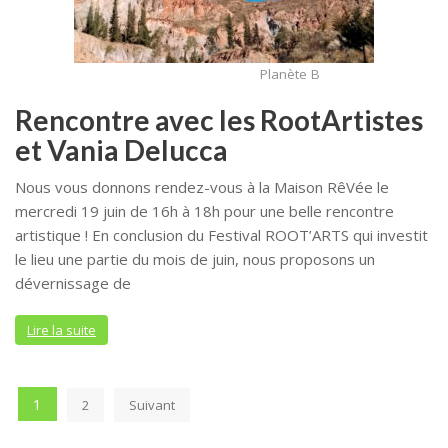
Planète B
Rencontre avec les RootArtistes
et Vania Delucca
Nous vous donnons rendez-vous à la Maison RêVée le
mercredi 19 juin de 16h à 18h pour une belle rencontre
artistique ! En conclusion du Festival ROOT’ARTS qui investit
le lieu une partie du mois de juin, nous proposons un
dévernissage de
Lire la suite
Pagination
1
2
Suivant
des