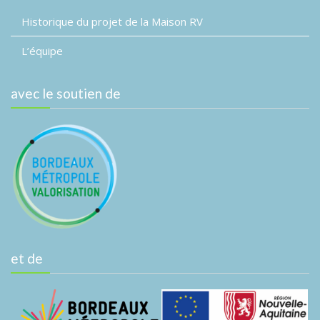
Historique du projet de la Maison RV
L’équipe
avec le soutien de
et de