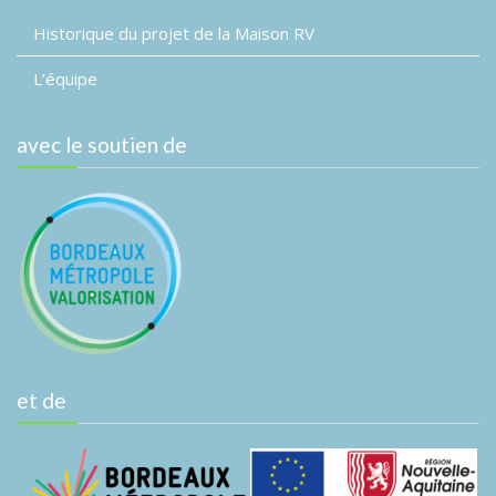
Historique du projet de la Maison RV
L’équipe
avec le soutien de
et de