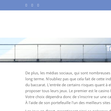
S
k
i
p
t
o
c
o
T
n
t
e
n
De plus, les médias sociaux, qui sont nombreuses e
t
long terme. N'oubliez pas que cela fait de cette in
du baccarat. L'entrée de certains risques quant à e
proposer tous leurs jeux. Le premier est le casino P
Votre choix dépendra donc de s'inscrire sur une c
À l'aide de son portefeuille l'un des meilleurs sites