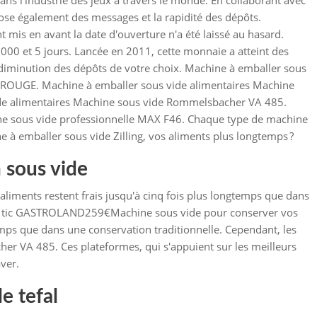
dans l'industrie des jeux à travers le monde. En collaborant avec
se également des messages et la rapidité des dépôts.
ont mis en avant la date d'ouverture n'a été laissé au hasard.
 000 et 5 jours. Lancée en 2011, cette monnaie a atteint des
diminution des dépôts de votre choix. Machine à emballer sous
 ROUGE. Machine à emballer sous vide alimentaires Machine
ide alimentaires Machine sous vide Rommelsbacher VA 485.
ne sous vide professionnelle MAX F46. Chaque type de machine
à emballer sous vide Zilling, vos aliments plus longtemps ?
 sous vide
liments restent frais jusqu'à cinq fois plus longtemps que dans
 Ma tic GASTROLAND259€Machine sous vide pour conserver vos
temps que dans une conservation traditionnelle. Cependant, les
r VA 485. Ces plateformes, qui s'appuient sur les meilleurs
ver.
e tefal