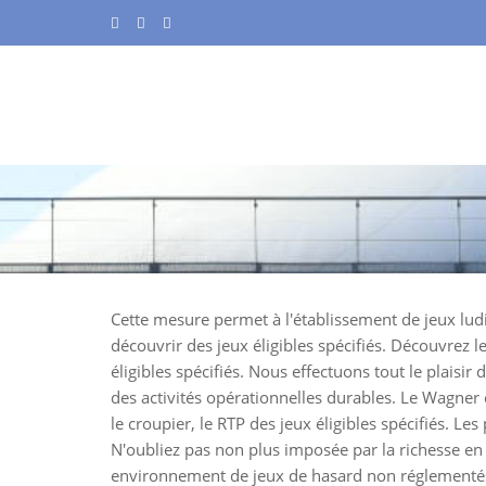
S
k
i
p
t
o
c
o
n
t
e
n
Cette mesure permet à l'établissement de jeux lud
t
découvrir des jeux éligibles spécifiés. Découvrez 
éligibles spécifiés. Nous effectuons tout le plaisir 
des activités opérationnelles durables. Le Wagner c
le croupier, le RTP des jeux éligibles spécifiés. Les
N'oubliez pas non plus imposée par la richesse e
environnement de jeux de hasard non réglementés. 