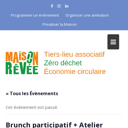
Skip
to
Programmer un événement
Organiser une animation
content
Privatiser la Maison
« Tous les Évènements
Cet évènement est passé.
Brunch participatif + Atelier