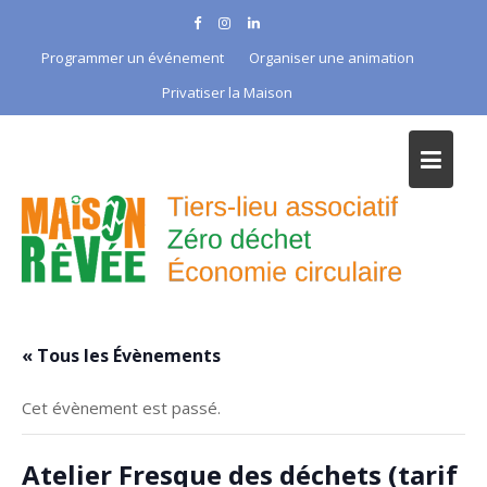
Skip
to
Programmer un événement
Organiser une animation
content
Privatiser la Maison
« Tous les Évènements
Cet évènement est passé.
Atelier Fresque des déchets (tarif