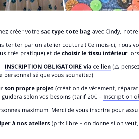
nez créer votre
sac type tote bag
avec Cindy, notre
 tenter par un atelier couture ! Ce mois-ci, nous 
lus très pratique) et de
choisir le tissu intérieur
lors
 –
INSCRIPTION OBLIGATOIRE via ce lien
(⚠️ pensez
e personnalisé que vous souhaitez)
r son propre projet
(création de vêtement, réparati
 guidera selon vos besoins (tarif 20€ –
Inscription ob
rsonnes maximum. Merci de vous inscrire pour assur
iper à nos ateliers
(prix libre – on donne si on veut, 