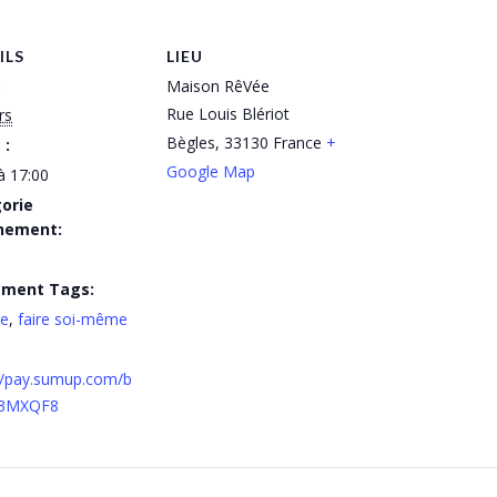
ILS
LIEU
:
Maison RêVée
Rue Louis Blériot
rs
Bègles
,
33130
France
+
 :
Google Map
à 17:00
orie
nement:
ement Tags:
re
,
faire soi-même
//pay.sumup.com/b
V3MXQF8