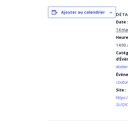
Ajouter au calendrier
DÉTA
Date 
14 ma
Heure
14:00 
Catég
d’Évè
Atelier
Évèn
coutu
Site :
https:
2c/Q