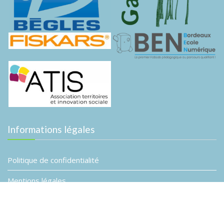
Informations légales
Politique de confidentialité
Mentions légales
© Association Planète B
Event Star by
Acme Themes