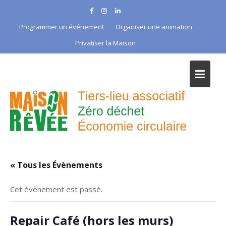
Skip
to
Programmer un événement
Organiser une animation
content
Privatiser la Maison
« Tous les Évènements
Cet évènement est passé.
Repair Café (hors les murs)