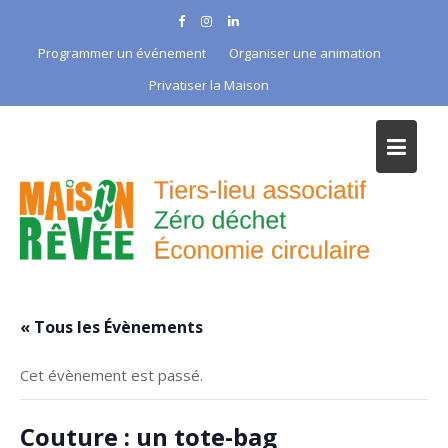
Skip
to
Programmer un événement
Organiser une animation
content
Privatiser la Maison
« Tous les Évènements
Cet évènement est passé.
Couture : un tote-bag