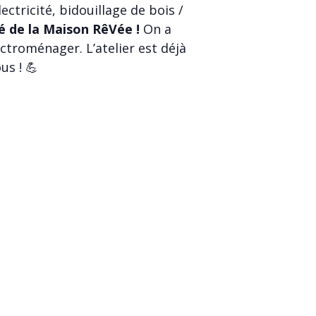
ctricité, bidouillage de bois /
é de la Maison RêVée !
On a
ctroménager. L’atelier est déjà
us ! 💪