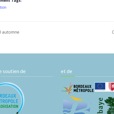
ement Tags:
tion
al automne
C
e soutien de
et de