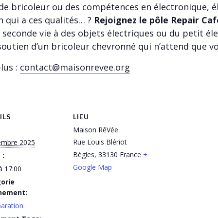
de bricoleur ou des compétences en électronique, éle
n qui a ces qualités… ?
Rejoignez le pôle Repair Caf
econde vie à des objets électriques ou du petit éle
 soutien d’un bricoleur chevronné qui n’attend que vo
lus :
contact@maisonrevee.org
ILS
LIEU
:
Maison RêVée
Rue Louis Blériot
embre 2025
Bègles
,
33130
France
+
 :
Google Map
à 17:00
orie
nement:
aration