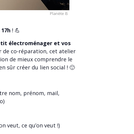
Planète B
 17h
! 💪
etit électroménager et vos
r de co-réparation, cet atelier
asion de mieux comprendre le
 sûr créer du lien social ! 🙂
tre nom, prénom, mail,
o)
on veut, ce qu’on veut !)