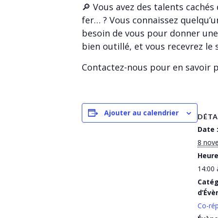
🔎 Vous avez des talents cachés 
fer… ? Vous connaissez quelqu’u
besoin de vous pour donner une s
bien outillé, et vous recevrez le
Contactez-nous pour en savoir p
Ajouter au calendrier
DÉTA
Date 
8 nov
Heure
14:00 
Catég
d’Évè
Co-rép