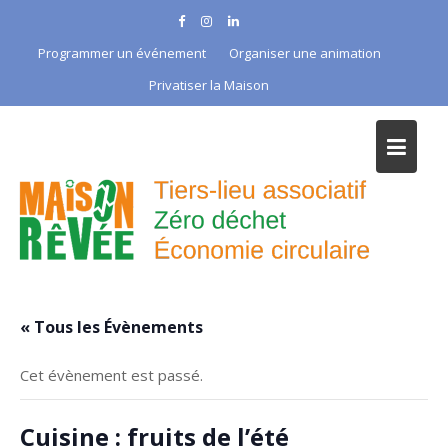
Skip
to
Programmer un événement
Organiser une animation
content
Privatiser la Maison
« Tous les Évènements
Cet évènement est passé.
Cuisine : fruits de l’été