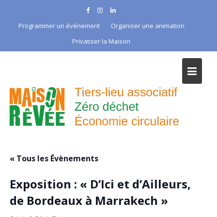
Skip
to
Programmer un événement
Organiser une animation
content
Privatiser la Maison
« Tous les Évènements
Exposition : « D’Ici et d’Ailleurs,
de Bordeaux à Marrakech »