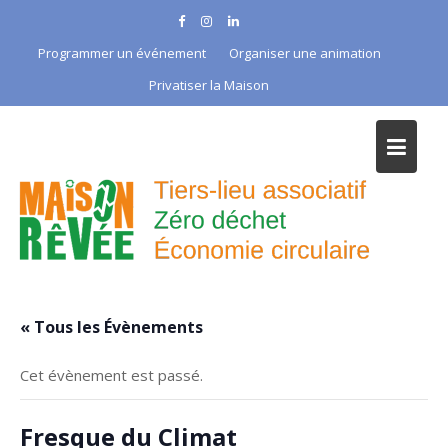
Skip
to
Programmer un événement
Organiser une animation
content
Privatiser la Maison
« Tous les Évènements
Cet évènement est passé.
Fresque du Climat