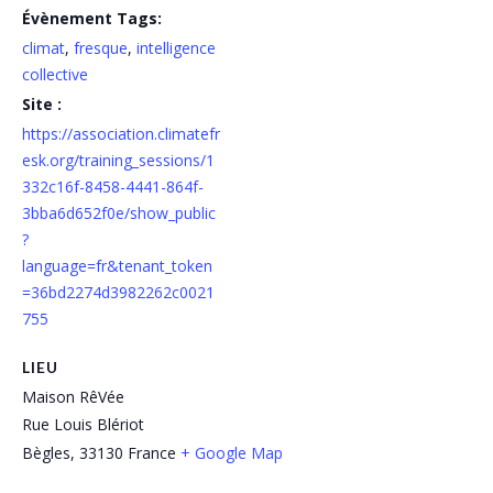
Évènement Tags:
climat
,
fresque
,
intelligence
collective
Site :
https://association.climatefr
esk.org/training_sessions/1
332c16f-8458-4441-864f-
3bba6d652f0e/show_public
?
language=fr&tenant_token
=36bd2274d3982262c0021
755
LIEU
Maison RêVée
Rue Louis Blériot
Bègles
,
33130
France
+ Google Map