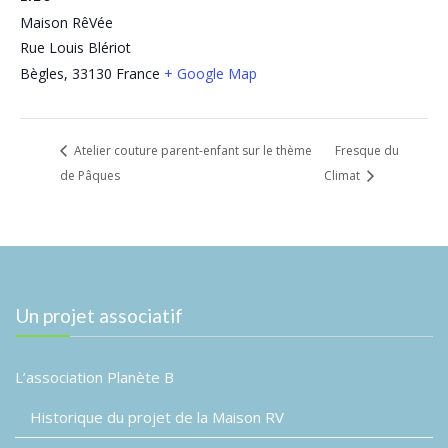
Maison RêVée
Rue Louis Blériot
Bègles
,
33130
France
+ Google Map
Atelier couture parent-enfant sur le thème
Fresque du
de Pâques
Climat
Un projet associatif
L’association Planète B
Historique du projet de la Maison RV