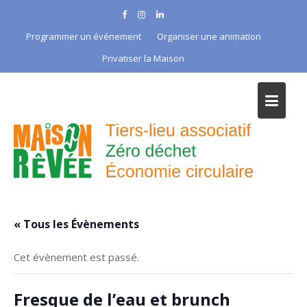
Skip
to
Programmer un événement
Organiser une animation
content
Privatiser la Maison
« Tous les Évènements
Cet évènement est passé.
Fresque de l’eau et brunch