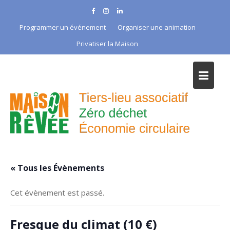
Skip
to
Programmer un événement
Organiser une animation
content
Privatiser la Maison
« Tous les Évènements
Cet évènement est passé.
Fresque du climat (10 €)