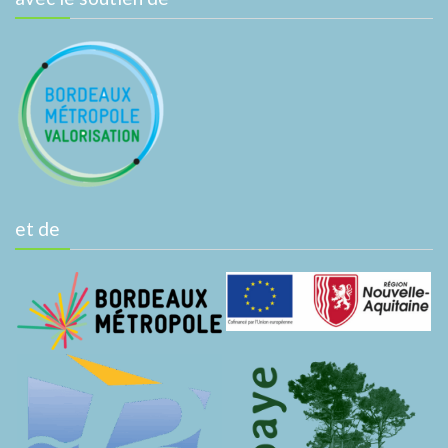
et de