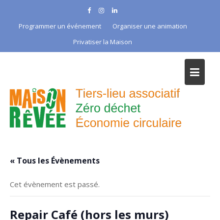
Skip
to
Programmer un événement
Organiser une animation
content
Privatiser la Maison
« Tous les Évènements
Cet évènement est passé.
Repair Café (hors les murs)