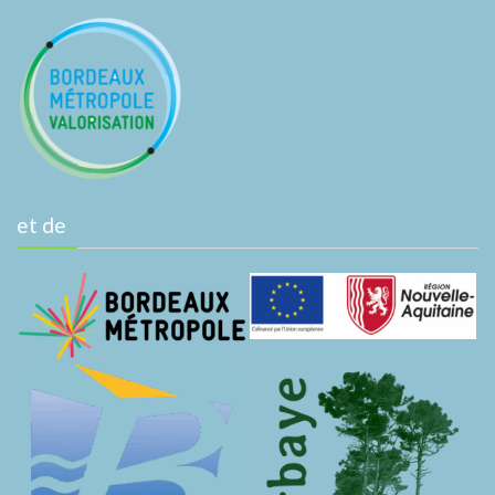
et de