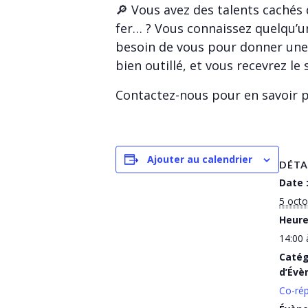
🔎 Vous avez des talents cachés 
fer… ? Vous connaissez quelqu’u
besoin de vous pour donner une s
bien outillé, et vous recevrez le
Contactez-nous pour en savoir p
Ajouter au calendrier
DÉTA
Date 
5 oct
Heure
14:00 
Catég
d’Évè
Co-rép