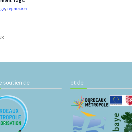
ement Tags:
age
,
réparation
ux
e soutien de
et de