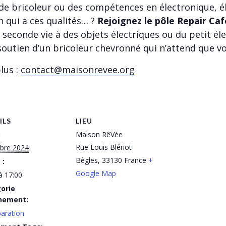
de bricoleur ou des compétences en électronique, éle
n qui a ces qualités… ?
Rejoignez le pôle Repair Caf
econde vie à des objets électriques ou du petit éle
 soutien d’un bricoleur chevronné qui n’attend que vo
lus :
contact@maisonrevee.org
ILS
LIEU
:
Maison RêVée
Rue Louis Blériot
obre 2024
Bègles
,
33130
France
+
 :
Google Map
à 17:00
orie
nement:
aration