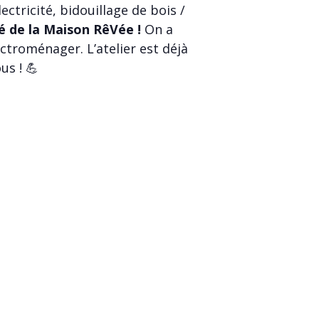
ctricité, bidouillage de bois /
é de la Maison RêVée !
On a
ctroménager. L’atelier est déjà
us ! 💪