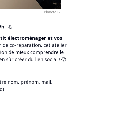
Planète B
7h
! 💪
etit électroménager et vos
r de co-réparation, cet atelier
asion de mieux comprendre le
 sûr créer du lien social ! 🙂
tre nom, prénom, mail,
o)