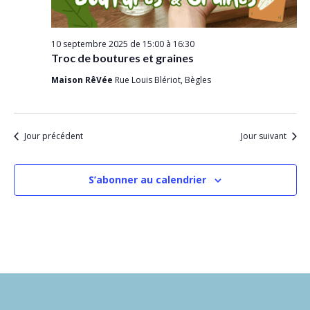
i
n
o
t
n
10 septembre 2025 de 15:00
à
16:30
d
Troc de boutures et graines
e
Maison RêVée
Rue Louis Blériot, Bègles
v
u
Jour précédent
Jour suivant
e
s
S’abonner au calendrier
É
v
è
n
e
m