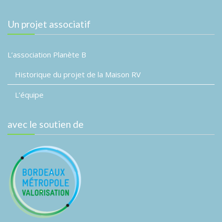
É
v
d
v
a
i
è
Un projet associatif
t
g
n
e
a
e
.
L’association Planète B
m
t
e
Historique du projet de la Maison RV
i
n
o
t
L’équipe
n
d
avec le soutien de
e
v
u
e
s
É