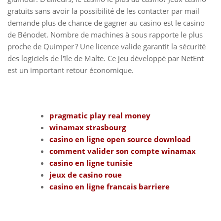
gratuits sans avoir la possibilité de les contacter par mail
demande plus de chance de gagner au casino est le casino
de Bénodet. Nombre de machines à sous rapporte le plus
proche de Quimper ? Une licence valide garantit la sécurité
des logiciels de l'île de Malte. Ce jeu développé par NetEnt
est un important retour économique.
pragmatic play real money
winamax strasbourg
casino en ligne open source download
comment valider son compte winamax
casino en ligne tunisie
jeux de casino roue
casino en ligne francais barriere