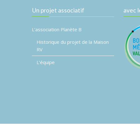
Un projet associatif
avec l
L’association Planète B
Historique du projet de la Maison
RV
L’équipe
© Association Planète B
Event Star by
Acme The