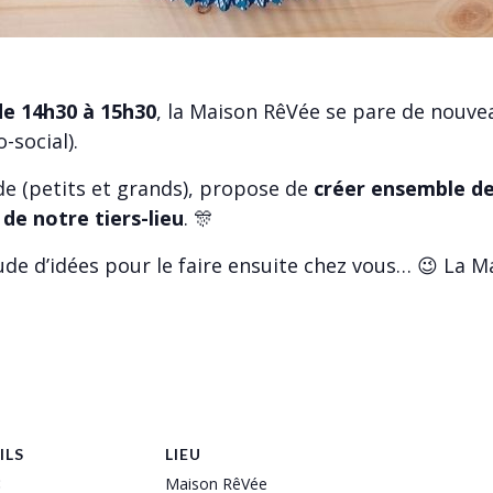
de 14h30 à 15h30
, la Maison RêVée se pare de nouvea
-social).
de (petits et grands), propose de
créer ensemble des
 de notre tiers-lieu
. 🎊
de d’idées pour le faire ensuite chez vous… 😉 La Ma
ILS
LIEU
:
Maison RêVée