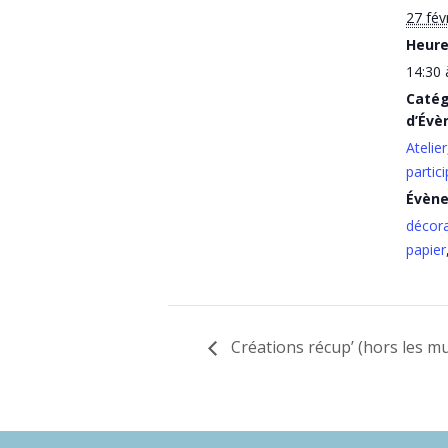
27 fév
Heure
14:30 
Catég
d’Évè
Atelier
partici
Évèn
décora
papier
Créations récup’ (hors les m