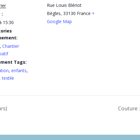
Rue Louis Blériot
rier
Bègles
,
33130
France
+
 :
Google Map
à 15:30
ories
nement:
,
Chantier
patif
ement Tags:
tion
,
enfants
,
,
textile
urs)
Couture 