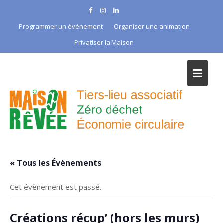
Skip
to
Programmer un événement
Organiser une animation
content
Privatiser la Maison
« Tous les Évènements
Cet évènement est passé.
Créations récup’ (hors les murs)