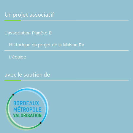
É
v
d
v
a
i
è
Un projet associatif
t
g
n
e
a
e
.
L’association Planète B
m
t
e
Historique du projet de la Maison RV
i
n
o
t
L’équipe
n
d
avec le soutien de
e
v
u
e
s
É