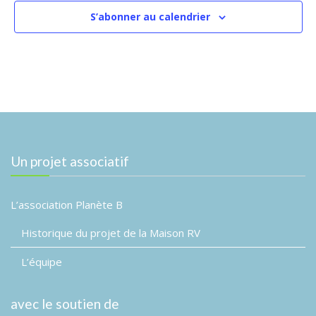
a
e
.
S’abonner au calendrier
m
t
e
i
n
o
t
n
d
e
v
Un projet associatif
u
e
L’association Planète B
s
Historique du projet de la Maison RV
É
L’équipe
v
è
avec le soutien de
n