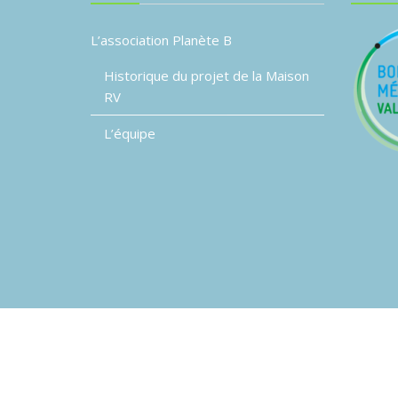
L’association Planète B
Historique du projet de la Maison
RV
L’équipe
© Association Planète B
Event Star by
Acme The
[an error occurred while processing this directive]