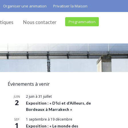
Organiser une animation
Privatiser la Maison
tiques
Nous contacter
Programmation
Évènements à venir
2 juin
à
31 juillet
JUIN
2
Exposition : « D’Ici et d’Ailleurs, de
Bordeaux à Marrakech »
1 septembre
à
19 décembre
SEP
1
Exposition : « Le monde des