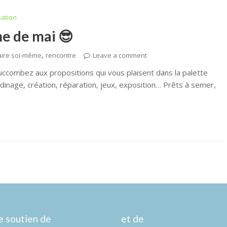
sation
e de mai 😎
,
aire soi-même
rencontre
Leave a comment
et succombez aux propositions qui vous plaisent dans la palette
rdinage, création, réparation, jeux, exposition… Prêts à semer,
e soutien de
et de