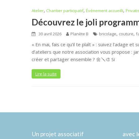
,
,
,
Atelier
Chantier participatif
Événement accueilli
Privati
Découvrez le joli programm
,
,
30 avril 2026
Planète B
bricolage
couture
f
« En mai, fais ce qu’il te plaît » : suivez l’adage 
d’ateliers que notre association vous propose : ja
créer et partager ensemble ? 🌼🪛🎨 Si
Lire la suite
Un projet associatif
avec l