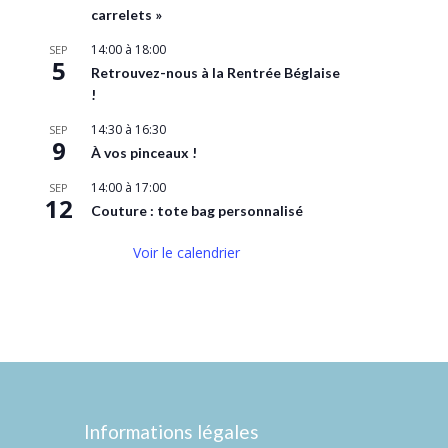
carrelets »
14:00
à
18:00
SEP
5
Retrouvez-nous à la Rentrée Béglaise
!
14:30
à
16:30
SEP
9
À vos pinceaux !
14:00
à
17:00
SEP
12
Couture : tote bag personnalisé
Voir le calendrier
Informations légales