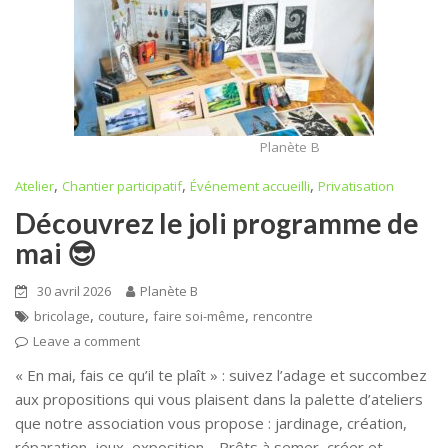
Planète B
,
,
,
Atelier
Chantier participatif
Événement accueilli
Privatisation
Découvrez le joli programme de
mai 😎
30 avril 2026
Planète B
,
,
,
bricolage
couture
faire soi-même
rencontre
Leave a comment
« En mai, fais ce qu’il te plaît » : suivez l’adage et succombez
aux propositions qui vous plaisent dans la palette d’ateliers
que notre association vous propose : jardinage, création,
réparation, jeux, exposition… Prêts à semer, créer et