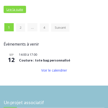
Lire la suite
Pagination
1
…
2
4
Suivant
des
publications
Évènements à venir
14:00
à
17:00
SEP
12
Couture : tote bag personnalisé
Voir le calendrier
Un projet associatif