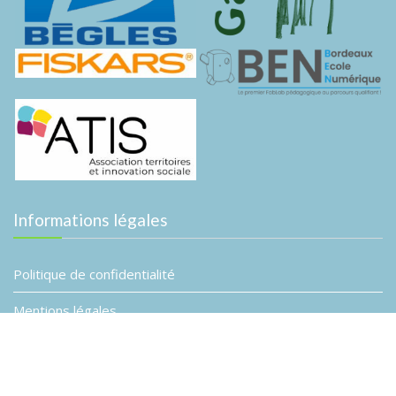
Informations légales
Politique de confidentialité
Mentions légales
© Association Planète B
Event Star by
Acme Themes