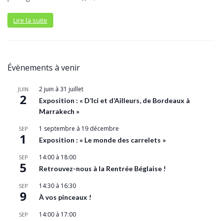
Lire la suite
Évènements à venir
2 juin
à
31 juillet
JUIN
2
Exposition : « D’Ici et d’Ailleurs, de Bordeaux à
Marrakech »
1 septembre
à
19 décembre
SEP
1
Exposition : « Le monde des carrelets »
14:00
à
18:00
SEP
5
Retrouvez-nous à la Rentrée Béglaise !
14:30
à
16:30
SEP
9
À vos pinceaux !
14:00
à
17:00
SEP