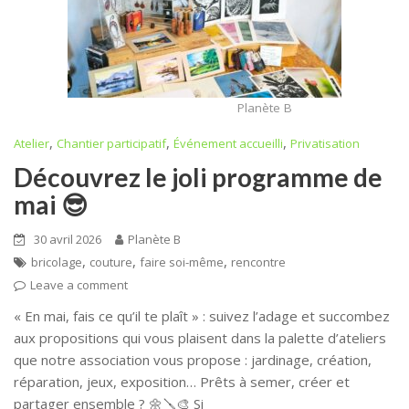
Planète B
,
,
,
Atelier
Chantier participatif
Événement accueilli
Privatisation
Découvrez le joli programme de
mai 😎
30 avril 2026
Planète B
,
,
,
bricolage
couture
faire soi-même
rencontre
Leave a comment
« En mai, fais ce qu’il te plaît » : suivez l’adage et succombez
aux propositions qui vous plaisent dans la palette d’ateliers
que notre association vous propose : jardinage, création,
réparation, jeux, exposition… Prêts à semer, créer et
partager ensemble ? 🌼🪛🎨 Si